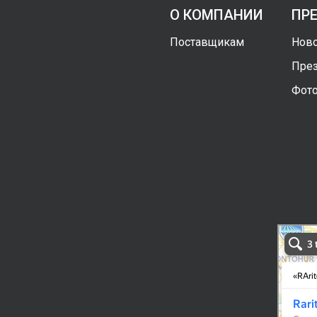
О КОМПАНИИ
ПР
Поставщикам
Ново
През
Фото
RAritek G
Ташкент