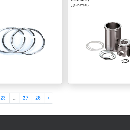
Двигатель
23
...
27
28
›