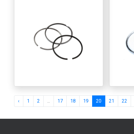
‹
1
2
...
17
18
19
20
21
22