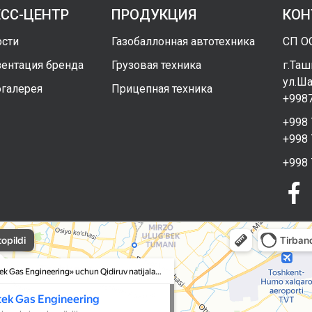
ЕСС-ЦЕНТР
ПРОДУКЦИЯ
КОН
сти
Газобаллонная автотехника
СП ОО
ентация бренда
Грузовая техника
г.Таш
ул.Ша
галерея
Прицепная техника
+9987
+998 
+998 
+998 
as Engineering в Ташкенте