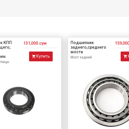
к КПП
Подшипник
131,000.сум
159,00
щего;
заднего,среднего
моста
Купить
рен.
Мост задний
упицы