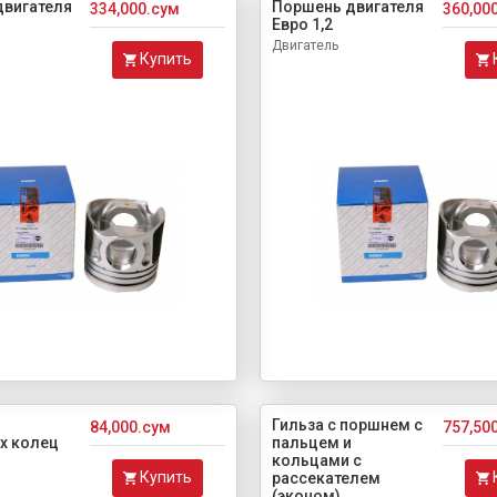
двигателя
Поршень двигателя
334,000.сум
360,00
Евро 1,2
Двигатель
Купить
Гильза с поршнем с
84,000.сум
757,50
х колец
пальцем и
кольцами с
Купить
рассекателем
(эконом)