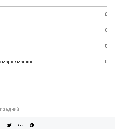
0
0
0
 марке машин:
0
т задний