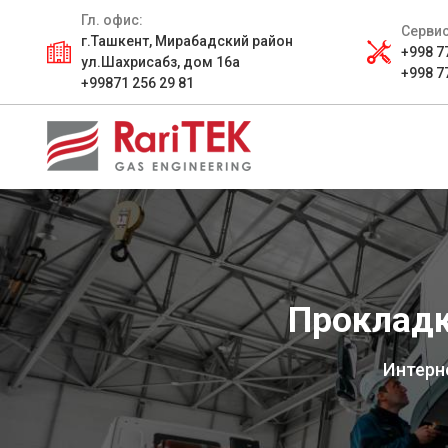
Гл. офис:
Сервис
г.Ташкент, Мирабадский район
+998 7
ул.Шахрисабз, дом 16а
+998 7
+99871 256 29 81
Прокладк
Интерн